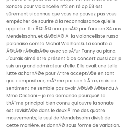
Sonate pour violoncelle n°2 en ré op.58 est
sûrement si connue que vous ne pouvez pas vous
empêcher de sourire à la reconnaissance qu'elle
apporte.. Il a Ã©tÃ© composÃ© par l'ancien 34 ans
Mendelssohn, et dÃ©diÃ© Ã la violoncelliste russo-
polonaise comte Michal Wielhorski. La sonate a
Ã©tÃ© rÃ©alisÃ©e avec sa sÅ“ur Fanny au piano.
J'aurais aimé être présent à ce concert aussi car je
suis un grand admirateur d'elle. Elle avait une telle
lutte acharnÃ©e pour Ãªtre acceptÃ©e en tant
que compositeur, mÃªme par son frÃ¨re, mais ce
sentiment ne semble pas avoir Ã©tÃ© Ã©tendu Ã
Mme Cristiani – je me demande pourquoi! Le
thÃ¨me principal bien connu qui ouvre la sonate
est revisitÃ©e dans le deuxiÃ¨me des quatre
mouvements; le seul de Mendelssohn divisé de
cette manière, et donnÃ© sous forme de variation.