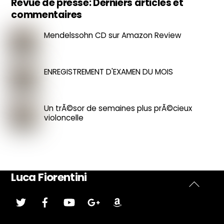
Revue de presse: Derniers articles et
commentaires
Mendelssohn CD sur Amazon Review
ENREGISTREMENT D'EXAMEN DU MOIS
Un trÃ©sor de semaines plus prÃ©cieux
violoncelle
Luca Fiorentini
Retour
Gazouillement
Facebook
Youtube
Google
Amazone
Plus
au
somme