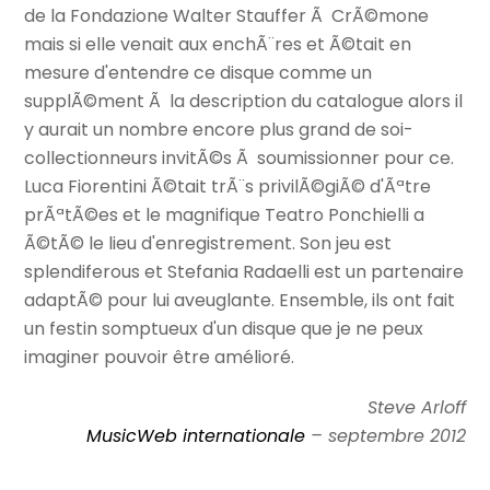
de la Fondazione Walter Stauffer Ã CrÃ©mone
mais si elle venait aux enchÃ¨res et Ã©tait en
mesure d'entendre ce disque comme un
supplÃ©ment Ã la description du catalogue alors il
y aurait un nombre encore plus grand de soi-
collectionneurs invitÃ©s Ã soumissionner pour ce.
Luca Fiorentini Ã©tait trÃ¨s privilÃ©giÃ© d'Ãªtre
prÃªtÃ©es et le magnifique Teatro Ponchielli a
Ã©tÃ© le lieu d'enregistrement. Son jeu est
splendiferous et Stefania Radaelli est un partenaire
adaptÃ© pour lui aveuglante. Ensemble, ils ont fait
un festin somptueux d'un disque que je ne peux
imaginer pouvoir être amélioré.
Steve Arloff
MusicWeb internationale
– septembre 2012