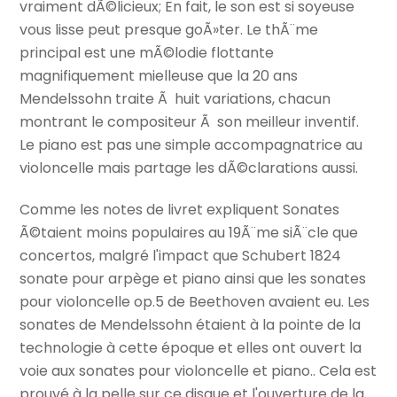
vraiment dÃ©licieux; En fait, le son est si soyeuse
vous lisse peut presque goÃ»ter. Le thÃ¨me
principal est une mÃ©lodie flottante
magnifiquement mielleuse que la 20 ans
Mendelssohn traite Ã huit variations, chacun
montrant le compositeur Ã son meilleur inventif.
Le piano est pas une simple accompagnatrice au
violoncelle mais partage les dÃ©clarations aussi.
Comme les notes de livret expliquent Sonates
Ã©taient moins populaires au 19Ã¨me siÃ¨cle que
concertos, malgré l'impact que Schubert 1824
sonate pour arpège et piano ainsi que les sonates
pour violoncelle op.5 de Beethoven avaient eu. Les
sonates de Mendelssohn étaient à la pointe de la
technologie à cette époque et elles ont ouvert la
voie aux sonates pour violoncelle et piano.. Cela est
prouvé à la pelle sur ce disque et l'ouverture de la