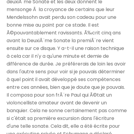
deuxiÃ¨me Sonate et les deux donnent le
mensonge Ã la croyance de certains que leur
Mendelssohn avait perdu son cadeau pour une
bonne mise au point par ce stade. Il est
Ã©pouvantablement ravissants. Ã‰crit cinq ans
avant la DeuxiÃ¨me Sonate la premiÃ¨re vient
ensuite sur ce disque. Y a-t-il une raison technique
à cela car il n'y a qu'une minute et demie de
différence de durée. Je préférerais de loin les avoir
dans l'autre sens pour voir si je pouvais déterminer
à quel point il avait développé ses compétences
entre ces années, bien que je doute que je pouvais.
Il composa pour son frÃ¨re Paul qui Ã©tait un
violoncelliste amateur avant de devenir un
banquier. Cela ne sonne certainement pas comme
si c'était sa première excursion dans l'écriture
d'une telle sonate. Cela dit, elle a été écrite pour
une exécution privée et Schumann a déclaré