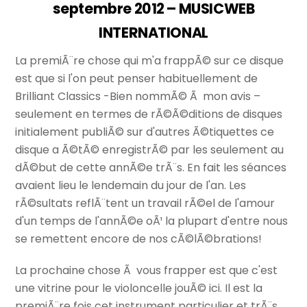
septembre 2012 – MUSICWEB
INTERNATIONAL
La premiÃ¨re chose qui m'a frappÃ© sur ce disque
est que si l'on peut penser habituellement de
Brilliant Classics -Bien nommÃ© Ã mon avis –
seulement en termes de rÃ©Ã©ditions de disques
initialement publiÃ© sur d'autres Ã©tiquettes ce
disque a Ã©tÃ© enregistrÃ© par les seulement au
dÃ©but de cette annÃ©e trÃ¨s. En fait les séances
avaient lieu le lendemain du jour de l'an. Les
rÃ©sultats reflÃ¨tent un travail rÃ©el de l'amour
d'un temps de l'annÃ©e oÃ¹ la plupart d'entre nous
se remettent encore de nos cÃ©lÃ©brations!
La prochaine chose Ã vous frapper est que c'est
une vitrine pour le violoncelle jouÃ© ici. Il est la
premiÃ¨re fois cet instrument particulier et trÃ¨s