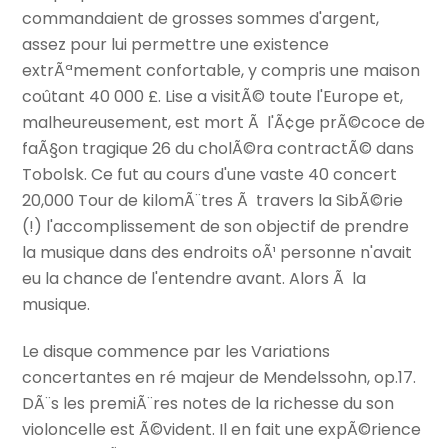
commandaient de grosses sommes d'argent,
assez pour lui permettre une existence
extrÃªmement confortable, y compris une maison
coûtant 40 000 £. Lise a visitÃ© toute l'Europe et,
malheureusement, est mort Ã l'Ã¢ge prÃ©coce de
faÃ§on tragique 26 du cholÃ©ra contractÃ© dans
Tobolsk. Ce fut au cours d'une vaste 40 concert
20,000 Tour de kilomÃ¨tres Ã travers la SibÃ©rie
(!) l'accomplissement de son objectif de prendre
la musique dans des endroits oÃ¹ personne n'avait
eu la chance de l'entendre avant. Alors Ã la
musique.
Le disque commence par les Variations
concertantes en ré majeur de Mendelssohn, op.17.
DÃ¨s les premiÃ¨res notes de la richesse du son
violoncelle est Ã©vident. Il en fait une expÃ©rience