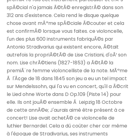
spÃ©cial n'a jamais Ã©tÃ© enregistrÃ© dans son
312 ans d'existence. Cela rend le disque quelque
chose avant mÃªme spÃ©ciale Ã©couter et cela
est confirmÃ© lorsque vous faites. ce violoncelle,
l'un des plus 600 instruments fabriquÃ©s par
Antonio Stradivarius qui existent encore, Ã©tait
autrefois la propriÃ©tÃ© de Lise Cristiani, d'oÃ¹ son
nom. Lise chrÃ©tiens (1827-1853) a Ã©tÃ© la
premiÃ¨re femme violoncelliste de la note. MÃªme
Ã l'Ã¢ge de 18 dans 1845 son jeu a eu un tel impact
sur Mendelssohn, qui l'a vu en concert, qu'il a Ã©crit
le Lied ohne Worte dans D Op.109 (Piste 14) pour
elle. Ils ont jouÃ© ensemble Ã Leipzig 18 Octobre
de cette annÃ©e; J'aurais aimé être présent à ce
concert! Lise avait achetÃ© ce violoncelle de
luthier Bernardel. Cela a dû coûter cher car même
à l'époque de Stradivarius, ses instruments