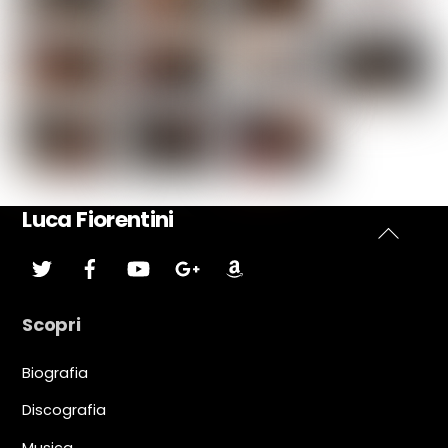
Luca Fiorentini
Back
Twitter
Facebook
YouTube
Google
Amazon
Plus
To
Top
Scopri
Biografia
Discografia
Musica