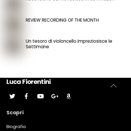
REVIEW RECORDING OF THE MONTH
Un tesoro di violoncello impreziosisce le
Settimane
Luca Fiorentini
Back
Twitter
Facebook
YouTube
Google
Amazon
Plus
To
Top
Scopri
Biografia