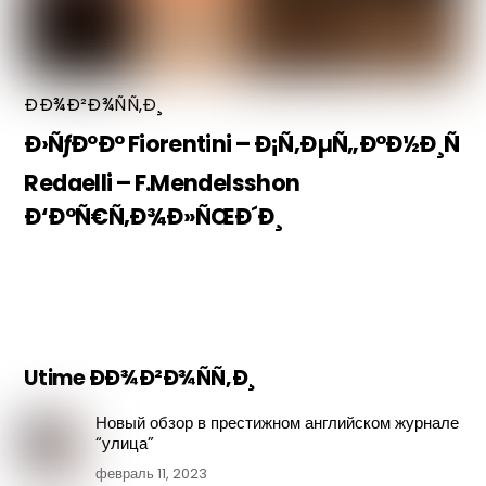
ÐÐ¾Ð²Ð¾ÑÑ‚Ð¸
Ð›ÑƒÐºÐ° Fiorentini – Ð¡Ñ‚ÐµÑ„Ð°Ð½Ð¸Ñ
Redaelli – F.Mendelsshon
Ð‘Ð°Ñ€Ñ‚Ð¾Ð»ÑŒÐ´Ð¸
Utime ÐÐ¾Ð²Ð¾ÑÑ‚Ð¸
Новый обзор в престижном английском журнале
“улица”
февраль 11, 2023