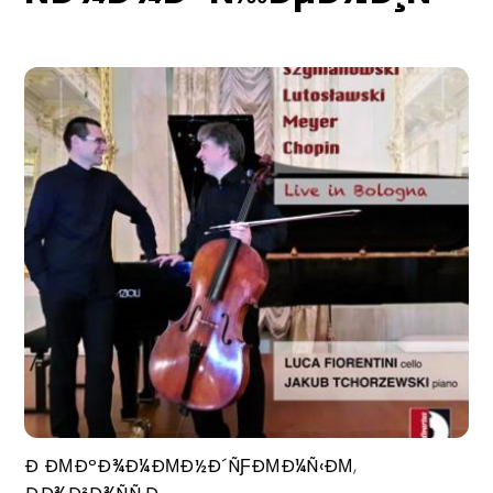
Ð ÐΜÐºÐ¾Ð¼ÐΜÐ½Ð´ÑƑÐΜÐ¼Ñ‹ÐΜ
,