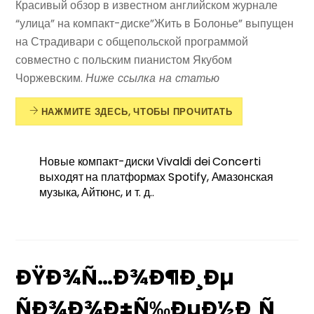
Красивый обзор в известном английском журнале
“улица” на компакт-диске”Жить в Болонье” выпущен
на Страдивари с общепольской программой
совместно с польским пианистом Якубом
Чоржевским.
Ниже ссылка на статью
НАЖМИТЕ ЗДЕСЬ, ЧТОБЫ ПРОЧИТАТЬ
Новые компакт-диски Vivaldi dei Concerti
выходят на платформах Spotify, Амазонская
музыка, Айтюнс, и т. д..
ÐŸÐ¾Ñ…Ð¾Ð¶Ð¸Ðµ
ÑÐ¾Ð¾Ð±Ñ‰ÐµÐ½Ð¸Ñ