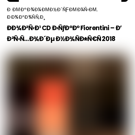
Ð ÐΜÐºÐ¾Ð¼ÐΜÐ½Ð´ÑƑÐΜÐ¼Ñ‹ÐΜ
,
ÐÐ¾Ð²Ð¾ÑÑ‚Ð¸
ÐÐ¾Ð²Ñ‹Ð¹ CD Ð›ÑƒÐºÐ° Fiorentini – Ð’
Ð²Ñ‹Ñ…Ð¾Ð´Ðµ Ð½Ð¾ÑÐ±Ñ€Ñ 2018