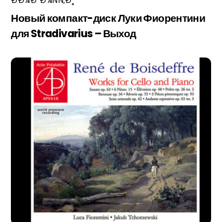
ÐÐ¾Ð²Ð¾ÑÑ‚Ð¸
Новый компакт-диск Луки Фиорентини
для Stradivarius – Выход