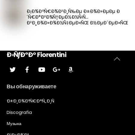
Ð¡Ð¾ÐºÑ€Ð¾Ð²Ð¸Ñ‰Ðµ Ð±Ð¾Ð»ÐµÐµ Ð
´Ñ€Ð°Ð³Ð¾Ñ†ÐµÐ½Ð½Ñ‹Ñ…
Ð²Ð¸Ð¾Ð»Ð¾Ð½Ñ‡ÐµÐ»ÑŒ Ð½ÐµÐ´ÐµÐ»ÑŒ
Ð›ÑƒÐºÐ° Fiorentini
Наверх
Ñ‰ÐµÐ±ÐµÑ‚
facebook
YouTube
Google
ÐÐ¼Ð°Ð·Ð¾Ð½ÐºÐ°
Plus
Вы обнаруживаете
Ð±Ð¸Ð¾Ð³Ñ€Ð°Ñ„Ð¸Ñ
Discografia
Музыка
Ð‘Ð»Ð¾Ð³