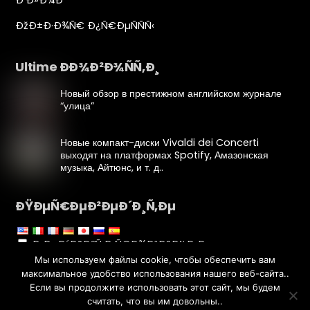
ÐžÐ±Ð·Ð¾Ñ€ Ð¿Ñ€ÐµÑÑÑ‹
Ultime ÐÐ¾Ð²Ð¾ÑÑ‚Ð¸
Новый обзор в престижном английском журнале
“улица”
Новые компакт-диски Vivaldi dei Concerti
выходят на платформах Spotify, Амазонская
музыка, Айтюнс, и т. д..
ÐŸÐµÑ€ÐµÐ²ÐµÐ´Ð¸Ñ‚Ðµ
Ð ÐµÐ´Ð°ÐºÑ‚Ð¸Ñ€Ð¾Ð²Ð°Ð½Ð¸Ðµ
Мы используем файлы cookie, чтобы обеспечить вам
Ð¿ÐµÑ€ÐµÐ²Ð¾Ð´Ð°
максимальное удобство использования нашего веб-сайта..
Если вы продолжите использовать этот сайт, мы будем
считать, что вы им довольны..
Copyright © Лука Фиорентини 2020 - Все права защищены