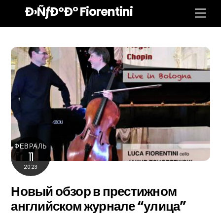
перейти
Ð›ÑƒÐºÐ° Fiorentini
Мен
к
содержанию
ФЕВРАЛЬ
11
2023
Новый обзор в престижном
английском журнале “улица”