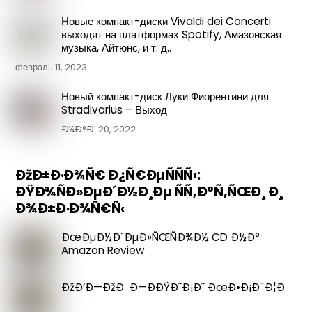
Новые компакт-диски Vivaldi dei Concerti
выходят на платформах Spotify, Амазонская
музыка, Айтюнс, и т. д..
февраль 11, 2023
Новый компакт-диск Луки Фиорентини для
Stradivarius – Выход
Ð¼Ð°Ð¹ 20, 2022
ÐžÐ±Ð·Ð¾Ñ€ Ð¿Ñ€ÐµÑÑÑ‹:
ÐŸÐ¾ÑÐ»ÐµÐ´Ð½Ð¸Ðµ ÑÑ‚Ð°Ñ‚ÑŒÐ¸ Ð¸
Ð¾Ð±Ð·Ð¾Ñ€Ñ‹
ÐœÐµÐ½Ð´ÐµÐ»ÑŒÑÐ¾Ð½ CD Ð½Ð°
Amazon Review
ÐžÐ‘Ð—ÐžÐ Ð—ÐÐŸÐ˜Ð¡Ð˜ ÐœÐ•Ð¡Ð¯Ð¦Ð