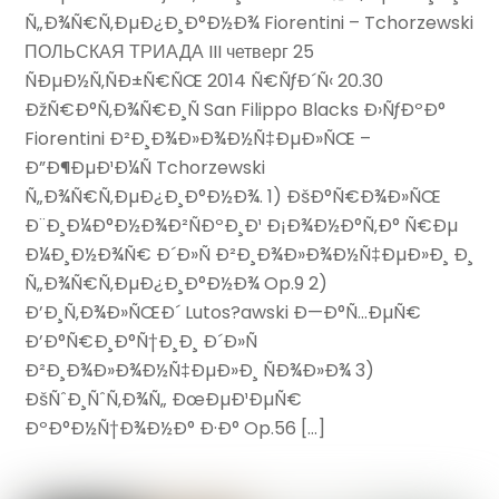
Ñ„Ð¾Ñ€Ñ‚ÐµÐ¿Ð¸Ð°Ð½Ð¾ Fiorentini – Tchorzewski
ПОЛЬСКАЯ ТРИАДА III четверг 25
ÑÐµÐ½Ñ‚ÑÐ±Ñ€ÑŒ 2014 Ñ€ÑƒÐ´Ñ‹ 20.30
ÐžÑ€Ð°Ñ‚Ð¾Ñ€Ð¸Ñ San Filippo Blacks Ð›ÑƒÐºÐ°
Fiorentini Ð²Ð¸Ð¾Ð»Ð¾Ð½Ñ‡ÐµÐ»ÑŒ –
Ð”Ð¶ÐµÐ¹Ð¼Ñ Tchorzewski
Ñ„Ð¾Ñ€Ñ‚ÐµÐ¿Ð¸Ð°Ð½Ð¾. 1) ÐšÐ°Ñ€Ð¾Ð»ÑŒ
Ð¨Ð¸Ð¼Ð°Ð½Ð¾Ð²ÑÐºÐ¸Ð¹ Ð¡Ð¾Ð½Ð°Ñ‚Ð° Ñ€Ðµ
Ð¼Ð¸Ð½Ð¾Ñ€ Ð´Ð»Ñ Ð²Ð¸Ð¾Ð»Ð¾Ð½Ñ‡ÐµÐ»Ð¸ Ð¸
Ñ„Ð¾Ñ€Ñ‚ÐµÐ¿Ð¸Ð°Ð½Ð¾ Op.9 2)
Ð’Ð¸Ñ‚Ð¾Ð»ÑŒÐ´ Lutos?awski Ð—Ð°Ñ…ÐµÑ€
Ð’Ð°Ñ€Ð¸Ð°Ñ†Ð¸Ð¸ Ð´Ð»Ñ
Ð²Ð¸Ð¾Ð»Ð¾Ð½Ñ‡ÐµÐ»Ð¸ ÑÐ¾Ð»Ð¾ 3)
ÐšÑˆÐ¸ÑˆÑ‚Ð¾Ñ„ ÐœÐµÐ¹ÐµÑ€
ÐºÐ°Ð½Ñ†Ð¾Ð½Ð° Ð·Ð° Op.56 […]