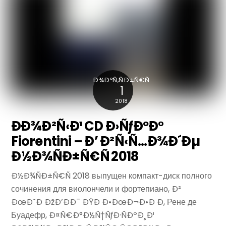
Ð¾ÐºÑ‚ÑÐ±Ñ€Ñ
1
2018
ÐÐ¾Ð²Ñ‹Ð¹ CD Ð›ÑƒÐºÐ°
Fiorentini – Ð’ Ð²Ñ‹Ñ…Ð¾Ð´Ðµ
Ð½Ð¾ÑÐ±Ñ€Ñ 2018
Ð½Ð¾ÑÐ±Ñ€Ñ 2018 выпущен компакт-диск полного
сочинения для виолончели и фортепиано, Ð²
ÐœÐ˜Ð ÐžÐ’ÐÐ¯ ÐŸÐ Ð•ÐœÐ¬Ð•Ð Ð, Рене де
Буадефр, Ð¤Ñ€Ð°Ð½Ñ†ÑƒÐ·ÑÐºÐ¸Ð¹