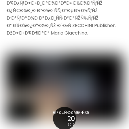
Ð¾Ð¿ÑƒÐ±Ð»Ð¸ÐºÐ¾Ð²Ð°Ð» Ð½Ð¾Ð²ÑƒÑŽ
Ð¿Ñ€Ð¾Ð¸Ð·Ð²Ð¾Ð´ÑÑ‚Ð²ÐµÐ½Ð½ÑƒÑŽ
Ð·Ð²ÑƒÐºÐ¾Ð·Ð°Ð¿Ð¸ÑÑ‹Ð²Ð°ÑŽÑ‰ÑƒÑŽ
ÐºÐ¾Ð¼Ð¿Ð°Ð½Ð¸ÑŽ Ð´Ð»Ñ ZECCHINI Publisher.
ÐžÐ±Ð»Ð¾Ð¶ÐºÐ° Maria Giacchino.
Ð°Ð¿Ñ€ÐΜÐ»ÑŒ
20
2015