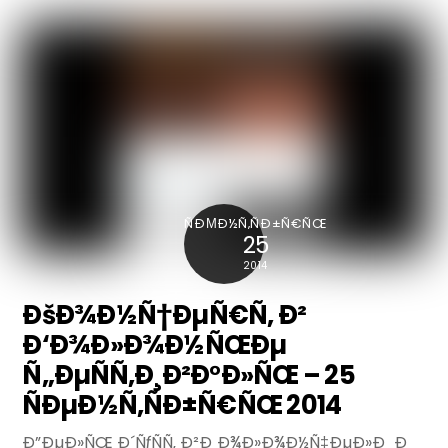
ÑÐΜÐ½Ñ‚ÑÐ±Ñ€ÑŒ
25
2014
ÐšÐ¾Ð½Ñ†ÐµÑ€Ñ‚ Ð²
Ð‘Ð¾Ð»Ð¾Ð½ÑŒÐµ
Ñ„ÐµÑÑ‚Ð¸Ð²Ð°Ð»ÑŒ – 25
ÑÐµÐ½Ñ‚ÑÐ±Ñ€ÑŒ 2014
Ð”ÐµÐ»ÑŒ Ð´ÑƒÑÑ‚ Ð²Ð¸Ð¾Ð»Ð¾Ð½Ñ‡ÐµÐ»Ð¸ Ð¸