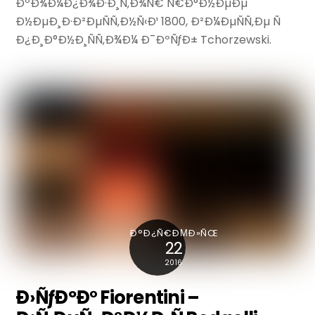
ÐºÐ¾Ð¼Ð¿Ð¾Ð·Ð¸Ñ‚Ð¾Ñ€ Ñ€Ð°Ð½ÐµÐµ
Ð½ÐµÐ¸Ð·Ð²ÐµÑÑ‚Ð½Ñ‹Ð¹ 1800, Ð²Ð¼ÐµÑÑ‚Ðµ Ñ
Ð¿Ð¸Ð°Ð½Ð¸ÑÑ‚Ð¾Ð¼ Ð¯ÐºÑƒÐ± Tchorzewski.
Ð°Ð¿Ñ€ÐΜÐ»ÑŒ
22
2016
Ð›ÑƒÐºÐ° Fiorentini –