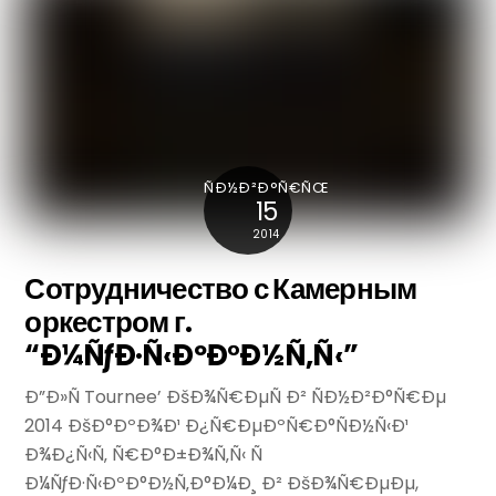
ÑÐ½Ð²Ð°Ñ€ÑŒ
15
2014
Сотрудничество с Камерным
оркестром г.
“Ð¼ÑƒÐ·Ñ‹ÐºÐ°Ð½Ñ‚Ñ‹”
Ð”Ð»Ñ Tournee’ ÐšÐ¾Ñ€ÐµÑ Ð² ÑÐ½Ð²Ð°Ñ€Ðµ
2014 ÐšÐ°ÐºÐ¾Ð¹ Ð¿Ñ€ÐµÐºÑ€Ð°ÑÐ½Ñ‹Ð¹
Ð¾Ð¿Ñ‹Ñ‚ Ñ€Ð°Ð±Ð¾Ñ‚Ñ‹ Ñ
Ð¼ÑƒÐ·Ñ‹ÐºÐ°Ð½Ñ‚Ð°Ð¼Ð¸ Ð² ÐšÐ¾Ñ€ÐµÐµ,