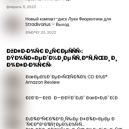
февраль 11, 2023
Новый компакт-диск Луки Фиорентини для
Stradivarius – Выход
Ð¼Ð°Ð¹ 20, 2022
ÐžÐ±Ð·Ð¾Ñ€ Ð¿Ñ€ÐµÑÑÑ‹:
ÐŸÐ¾ÑÐ»ÐµÐ´Ð½Ð¸Ðµ ÑÑ‚Ð°Ñ‚ÑŒÐ¸ Ð¸
Ð¾Ð±Ð·Ð¾Ñ€Ñ‹
ÐœÐµÐ½Ð´ÐµÐ»ÑŒÑÐ¾Ð½ CD Ð½Ð°
Amazon Review
ÐžÐ‘Ð—ÐžÐ Ð—ÐÐŸÐ˜Ð¡Ð˜ ÐœÐ•Ð¡Ð¯Ð¦Ð
Ð¡Ð¾ÐºÑ€Ð¾Ð²Ð¸Ñ‰Ðµ Ð±Ð¾Ð»ÐµÐµ Ð
´Ñ€Ð°Ð³Ð¾Ñ†ÐµÐ½Ð½Ñ‹Ñ…