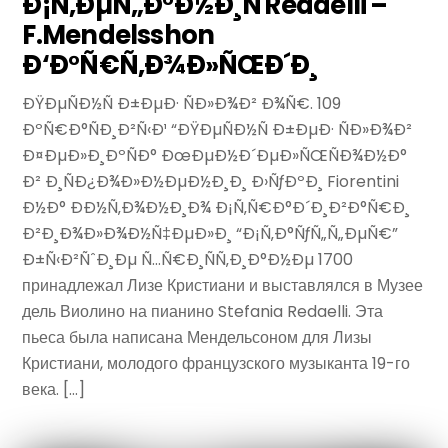
Ð¡Ñ‚ÐµÑ„Ð°Ð½Ð¸Ñ Redaelli –
F.Mendelsshon
Ð‘Ð°Ñ€Ñ‚Ð¾Ð»ÑŒÐ´Ð¸
ÐŸÐµÑÐ½Ñ Ð±ÐµÐ· ÑÐ»Ð¾Ð² Ð¾Ñ€. 109
ÐºÑ€Ð°ÑÐ¸Ð²Ñ‹Ð¹ “ÐŸÐµÑÐ½Ñ Ð±ÐµÐ· ÑÐ»Ð¾Ð²
Ð¤ÐµÐ»Ð¸ÐºÑÐ° ÐœÐµÐ½Ð´ÐµÐ»ÑŒÑÐ¾Ð½Ð°
Ð² Ð¸ÑÐ¿Ð¾Ð»Ð½ÐµÐ½Ð¸Ð¸ Ð›ÑƒÐºÐ¸ Fiorentini
Ð½Ð° ÐÐ½Ñ‚Ð¾Ð½Ð¸Ð¾ Ð¡Ñ‚Ñ€Ð°Ð´Ð¸Ð²Ð°Ñ€Ð¸
Ð²Ð¸Ð¾Ð»Ð¾Ð½Ñ‡ÐµÐ»Ð¸ “Ð¡Ñ‚Ð°ÑƒÑ„Ñ„ÐµÑ€”
Ð±Ñ‹Ð²ÑˆÐ¸Ðµ Ñ…Ñ€Ð¸ÑÑ‚Ð¸Ð°Ð½Ðµ 1700
принадлежал Лизе Кристиани и выставлялся в Музее
дель Виолино на пианино Stefania Redaelli. Эта
пьеса была написана Мендельсоном для Лизы
Кристиани, молодого французского музыканта 19-го
века. […]