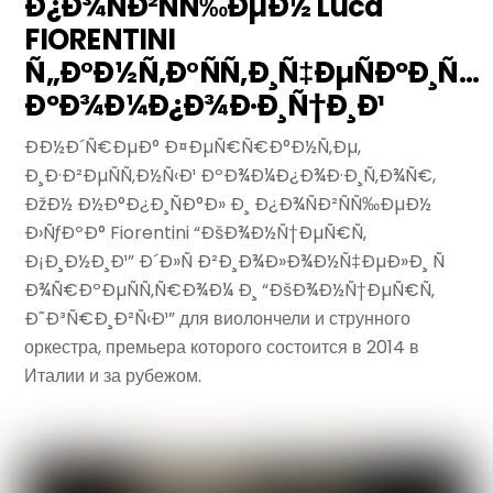
Ð¿Ð¾ÑÐ²ÑÑ‰ÐµÐ½ Luca
FIORENTINI
Ñ„Ð°Ð½Ñ‚Ð°ÑÑ‚Ð¸Ñ‡ÐµÑÐºÐ¸Ñ…
ÐºÐ¾Ð¼Ð¿Ð¾Ð·Ð¸Ñ†Ð¸Ð¹
ÐÐ½Ð´Ñ€ÐµÐ° Ð¤ÐµÑ€Ñ€Ð°Ð½Ñ‚Ðµ,
Ð¸Ð·Ð²ÐµÑÑ‚Ð½Ñ‹Ð¹ ÐºÐ¾Ð¼Ð¿Ð¾Ð·Ð¸Ñ‚Ð¾Ñ€,
ÐžÐ½ Ð½Ð°Ð¿Ð¸ÑÐ°Ð» Ð¸ Ð¿Ð¾ÑÐ²ÑÑ‰ÐµÐ½
Ð›ÑƒÐºÐ° Fiorentini “ÐšÐ¾Ð½Ñ†ÐµÑ€Ñ‚
Ð¡Ð¸Ð½Ð¸Ð¹” Ð´Ð»Ñ Ð²Ð¸Ð¾Ð»Ð¾Ð½Ñ‡ÐµÐ»Ð¸ Ñ
Ð¾Ñ€ÐºÐµÑÑ‚Ñ€Ð¾Ð¼ Ð¸ “ÐšÐ¾Ð½Ñ†ÐµÑ€Ñ‚
Ð˜Ð³Ñ€Ð¸Ð²Ñ‹Ð¹” для виолончели и струнного
оркестра, премьера которого состоится в 2014 в
Италии и за рубежом.