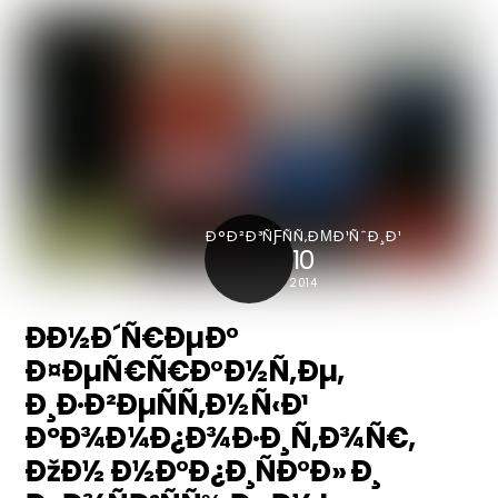
Ð°Ð²Ð³ÑƑÑÑ‚ÐΜÐ¹ÑˆÐ¸Ð¹
10
2014
ÐÐ½Ð´Ñ€ÐµÐ°
Ð¤ÐµÑ€Ñ€Ð°Ð½Ñ‚Ðµ,
Ð¸Ð·Ð²ÐµÑÑ‚Ð½Ñ‹Ð¹
ÐºÐ¾Ð¼Ð¿Ð¾Ð·Ð¸Ñ‚Ð¾Ñ€,
ÐžÐ½ Ð½Ð°Ð¿Ð¸ÑÐ°Ð» Ð¸