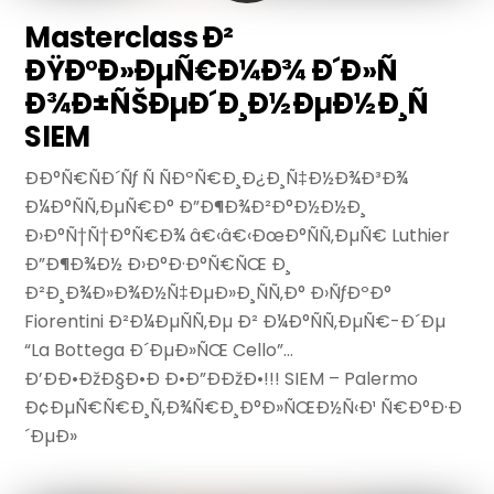
Masterclass Ð²
ÐŸÐ°Ð»ÐµÑ€Ð¼Ð¾ Ð´Ð»Ñ
Ð¾Ð±ÑŠÐµÐ´Ð¸Ð½ÐµÐ½Ð¸Ñ
SIEM
ÐÐ°Ñ€ÑÐ´Ñƒ Ñ ÑÐºÑ€Ð¸Ð¿Ð¸Ñ‡Ð½Ð¾Ð³Ð¾
Ð¼Ð°ÑÑ‚ÐµÑ€Ð° Ð”Ð¶Ð¾Ð²Ð°Ð½Ð½Ð¸
Ð›Ð°Ñ†Ñ†Ð°Ñ€Ð¾ â€‹â€‹ÐœÐ°ÑÑ‚ÐµÑ€ Luthier
Ð”Ð¶Ð¾Ð½ Ð›Ð°Ð·Ð°Ñ€ÑŒ Ð¸
Ð²Ð¸Ð¾Ð»Ð¾Ð½Ñ‡ÐµÐ»Ð¸ÑÑ‚Ð° Ð›ÑƒÐºÐ°
Fiorentini Ð²Ð¼ÐµÑÑ‚Ðµ Ð² Ð¼Ð°ÑÑ‚ÐµÑ€-Ð´Ðµ
“La Bottega Ð´ÐµÐ»ÑŒ Cello”…
Ð’ÐÐ•ÐžÐ§Ð•Ð Ð•Ð”ÐÐžÐ•!!! SIEM – Palermo
Ð¢ÐµÑ€Ñ€Ð¸Ñ‚Ð¾Ñ€Ð¸Ð°Ð»ÑŒÐ½Ñ‹Ð¹ Ñ€Ð°Ð·Ð
´ÐµÐ»