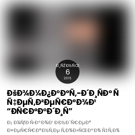
Ð¸ÑŽÐ½ÑŒ
6
2015
ÐšÐ¾Ð¼Ð¿Ð°ÐºÑ‚-Ð´Ð¸ÑÐº Ñ
Ñ‡ÐµÑ‚Ð²ÐµÑ€ÐºÐ¾Ð¹
“ÐÑ€ÐºÐ°Ð´Ð¸Ñ”
Ð¡ Ð¼ÑƒÐ·Ñ‹ÐºÐ¾Ð¹ ÐÐ½Ð´Ñ€ÐµÐ°
Ð¤ÐµÑ€Ñ€Ð°Ð½Ñ‚Ðµ Ñ‚Ð¾Ð»ÑŒÐºÐ¾ Ñ‡Ñ‚Ð¾