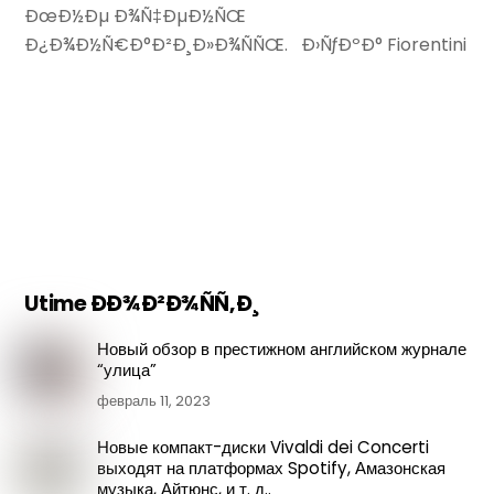
ÐœÐ½Ðµ Ð¾Ñ‡ÐµÐ½ÑŒ
Ð¿Ð¾Ð½Ñ€Ð°Ð²Ð¸Ð»Ð¾ÑÑŒ. Ð›ÑƒÐºÐ° Fiorentini
Utime ÐÐ¾Ð²Ð¾ÑÑ‚Ð¸
Новый обзор в престижном английском журнале
“улица”
февраль 11, 2023
Новые компакт-диски Vivaldi dei Concerti
выходят на платформах Spotify, Амазонская
музыка, Айтюнс, и т. д..