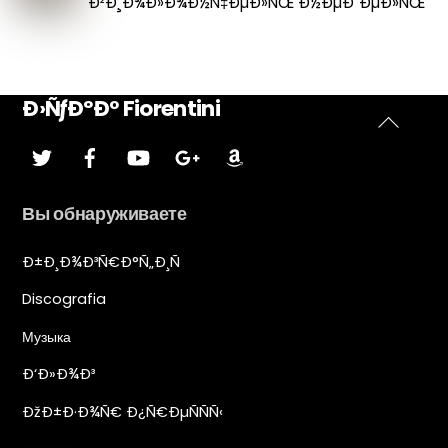
Ð²Ð¸Ð¾Ð»Ð¾Ð½Ñ‡ÐµÐ»ÑŒ Ð½ÐµÐ´ÐµÐ»ÑŒ
Ð›ÑƒÐºÐ° Fiorentini
Наверх
Ñ‰ÐµÐ±ÐµÑ‚
facebook
YouTube
Google
ÐÐ¼Ð°Ð·Ð¾Ð½ÐºÐ°
Plus
Вы обнаруживаете
Ð±Ð¸Ð¾Ð³Ñ€Ð°Ñ„Ð¸Ñ
Discografia
Музыка
Ð‘Ð»Ð¾Ð³
ÐžÐ±Ð·Ð¾Ñ€ Ð¿Ñ€ÐµÑÑÑ‹