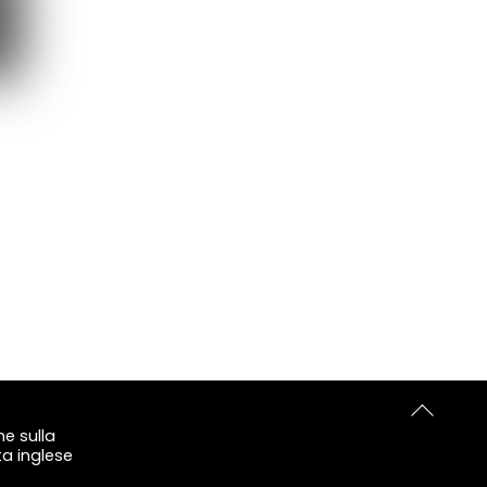
Back
e sulla
To
ta inglese
Top