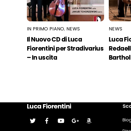
IN PRIMO PIANO
,
NEWS
NEWS
Il Nuovo CD di Luca
Luca Fi
Fiorentini per Stradivarius
Redaell
– In uscita
Bartho
Luca Fiorentini
Sco
Twitter
Facebook
YouTube
Google
Amazon
Bio
Plus
Dis