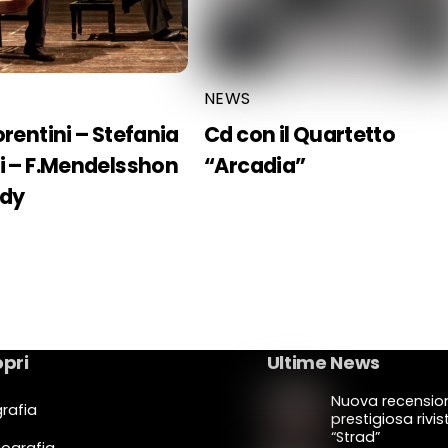
NEWS
orentini – Stefania
Cd con il Quartetto
i – F.Mendelsshon
“Arcadia”
ldy
pri
Ultime News
Nuova recension
grafia
prestigiosa rivis
“Strad”
cografia