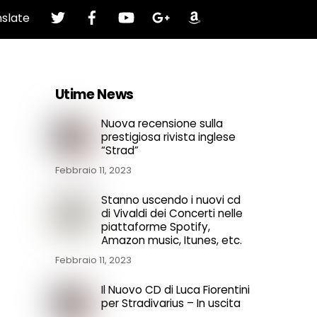
Twitter
Facebook
YouTube
Google
Amazon
slate
Plus
Utime News
Nuova recensione sulla
prestigiosa rivista inglese
“Strad”
Febbraio 11, 2023
Stanno uscendo i nuovi cd
di Vivaldi dei Concerti nelle
piattaforme Spotify,
Amazon music, Itunes, etc.
Febbraio 11, 2023
Il Nuovo CD di Luca Fiorentini
per Stradivarius – In uscita