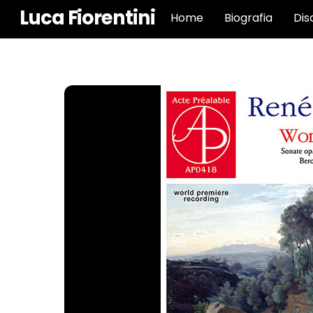
Skip
Luca Fiorentini
Home
Biografia
Dis
to
content