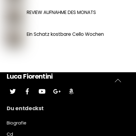
REVIEW AUFNAHME DES MONATS
Ein Schatz kostbare Cello Wochen
Luca Fiorentini
Zurück
zwitschern
Facebook
Youtube
Google
Amazonas
plus
nach
oben
Du entdeckst
Biografie
Cd