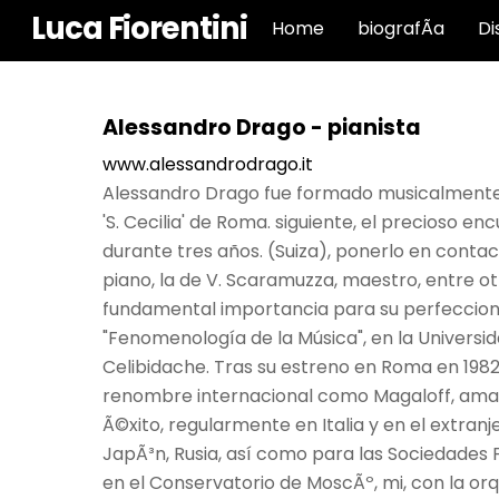
saltar
Luca Fiorentini
Home
biografÃ­a
Di
al
contenido
Alessandro Drago - pianista
www.alessandrodrago.it
Alessandro Drago fue formado musicalmente, e
'S. Cecilia' de Roma. siguiente, el precioso e
durante tres años. (Suiza), ponerlo en conta
piano, la de V. Scaramuzza, maestro, entre o
fundamental importancia para su perfeccionam
"Fenomenología de la Música", en la Universid
Celibidache. Tras su estreno en Roma en 1982
renombre internacional como Magaloff, amaril
Ã©xito, regularmente en Italia y en el extranje
JapÃ³n, Rusia, así como para las Sociedades Fi
en el Conservatorio de MoscÃº, mi, con la or