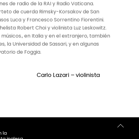
es de radio de la RAI y Radio Vaticana.
uarteto de cuerda Rimsky-Korsakov de San
usos Luca y Francesco Sorrentino Fiorentini.
ista Robert Choi y violinista Luz Leskowitz.
sicos., en Italia y en el extranjero, también
, la Universidad de Sassari, y en algunas
atorio de Foggia.
Carlo Lazari – violinista
Volver
 la
arriba
sta inglesa