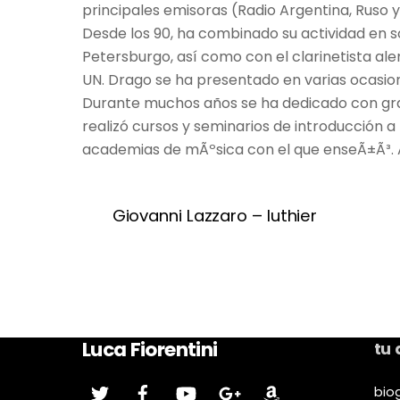
principales emisoras (Radio Argentina, Ruso y
Desde los 90, ha combinado su actividad en s
Petersburgo, así como con el clarinetista ale
UN. Drago se ha presentado en varias ocasione
Durante muchos años se ha dedicado con gran 
realizó cursos y seminarios de introducción a
academias de mÃºsica con el que enseÃ±Ã³. A
Giovanni Lazzaro – luthier
Luca Fiorentini
tu
Gorjeo
Facebook
Youtube
google
Amazonas
bio
Plus