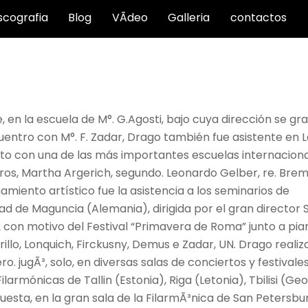
scografia
Blog
VÃ­deo
Galleria
contactos
n la escuela de M°. G.Agosti, bajo cuya dirección se gra
ncuentro con M°. F. Zadar, Drago también fue asistente en
cto con una de las más importantes escuelas internacion
tros, Martha Argerich, segundo. Leonardo Gelber, re. Bre
iento artístico fue la asistencia a los seminarios de
ad de Maguncia (Alemania), dirigida por el gran director 
 con motivo del Festival “Primavera de Roma” junto a pia
lo, Lonquich, Firckusny, Demus e Zadar, UN. Drago realiz
ro. jugÃ³, solo, en diversas salas de conciertos y festivale
larmónicas de Tallin (Estonia), Riga (Letonia), Tbilisi (Ge
questa, en la gran sala de la FilarmÃ³nica de San Petersb