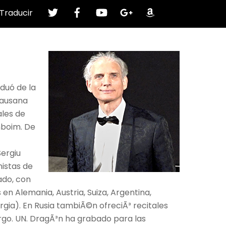
Gorjeo
Facebook
Youtube
google
Amazonas
Traducir
Plus
duó de la
 Lausana
ales de
mboim. De
Sergiu
nistas de
ado, con
s en Alemania, Austria, Suiza, Argentina,
orgia). En Rusia tambiÃ©n ofreciÃ³ recitales
urgo. UN. DragÃ³n ha grabado para las