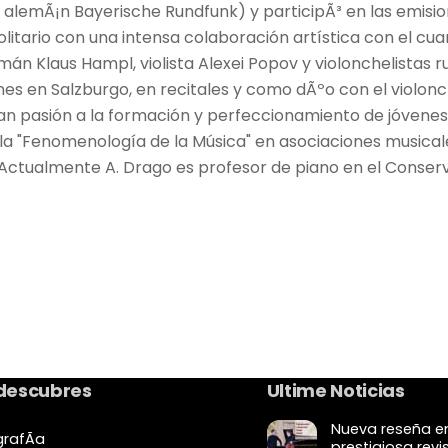
 alemÃ¡n Bayerische Rundfunk) y participÃ³ en las emision
olitario con una intensa colaboración artística con el c
mán Klaus Hampl, violista Alexei Popov y violonchelistas r
s en Salzburgo, en recitales y como dÃºo con el violonchel
pasión a la formación y perfeccionamiento de jóvenes mú
 la "Fenomenología de la Música" en asociaciones musicales
ctualmente A. Drago es profesor de piano en el Conserv
 descubres
Ultime Noticias
Nueva reseña en
grafÃ­a
prestigiosa revi