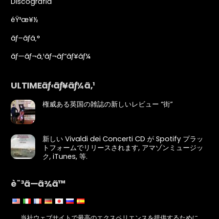
Discografia
éŸ³æ¥½
ãƒ–ãƒ­ã‚°
ãƒ—ãƒ¬ã‚¹ãƒ¬ãƒ“ãƒ¥ãƒ¼
ULTIMEãƒ‹ãƒ¥ãƒ¼ã‚¹
権威ある英国の雑誌の新しいレビュー “街”
新しい Vivaldi dei Concerti CD が Spotify プラッ
トフォームでリリースされます, アマゾンミュージッ
ク, iTunes, 等.
è¨³ã—ã¾ã™
ç¿»è¨³ã‚’ç·¨é›†ã—ã¾ã™ã€‚
当社ウェブサイトで最高のエクスペリエンスを提供するために