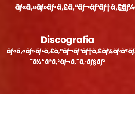
コ
ãƒ«ã‚«ãƒ»ãƒ•ã‚£ã‚ªãƒ¬ãƒ³ãƒ†ã‚£ãƒ¼
メ
ン
ニ
ュ
テ
ー
ン
ツ
Discografia
に
ãƒ«ã‚«ãƒ»ãƒ•ã‚£ã‚ªãƒ¬ãƒ³ãƒ†ã‚£ãƒ¼ãƒ‹ã®ãƒ
ス
キ
¨ä½“ã®ã‚³ãƒ¬ã‚¯ã‚·ãƒ§ãƒ³
ッ
プ