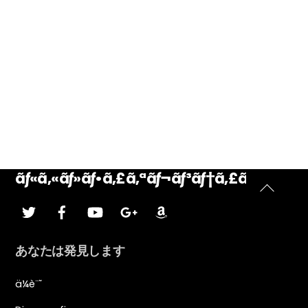
ストラディバリウスあたりの CD 2022
ãƒ¬ãƒˆãƒ­ãªãƒ‡ã‚£ã‚¹ã‚³
ãƒ«ã‚«ãƒ»ãƒ•ã‚£ã‚ªãƒ¬ãƒ³ãƒ†ã‚£ãƒ¼ãƒ‹
ト
ã•ãˆãšã‚Š
ãƒ•ã‚§ã‚¤ã‚¹ãƒ–
YouTubeã®
ã‚°ãƒ¼ã‚°ãƒ«ãƒ
ã‚¢ãƒžã‚¾ãƒ³
ãƒƒã‚¯
—
ッ
ãƒ©ã‚¹
プ
あなたは発見します
に
戻
ä¼è¨˜
る