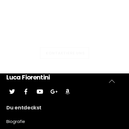
KONTAKTIERE UNS
Luca Fiorentini
Zurück
zwitschern
Facebook
Youtube
Google
Amazonas
plus
nach
oben
Du entdeckst
Biografie