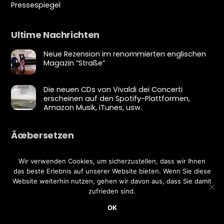
Pressespiegel
Ultime Nachrichten
Neue Rezension im renommierten englischen
Magazin “Straße”
Die neuen CDs von Vivaldi dei Concerti
erscheinen auf den Spotify-Plattformen,
Amazon Musik, iTunes, usw.
Ãœbersetzen
Wir verwenden Cookies, um sicherzustellen, dass wir Ihnen
Bearbeiten Ãœbersetzung
das beste Erlebnis auf unserer Website bieten. Wenn Sie diese
Website weiterhin nutzen, gehen wir davon aus, dass Sie damit
zufrieden sind.
Copyright © Luca Fiorentini 2020 - Alle Rechte vorbehalten
UnterstÃ¼tzt von
YouECOM
OK