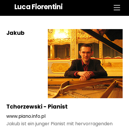
Zum
Luca Fiorentini
Spe
Inhalt
springen
Jakub
Tchorzewski - Pianist
www.piano.info.pl
Jakub ist ein junger Pianist mit hervorragenden