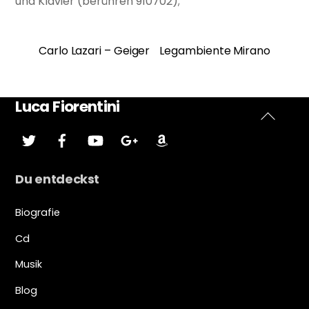
und Klavier (berühren 910702);
Carlo Lazari – Geiger
Legambiente Mirano
Luca Fiorentini
Zurück
zwitschern
Facebook
Youtube
Google
Amazonas
plus
nach
oben
Du entdeckst
Biografie
Cd
Musik
Blog