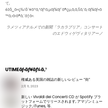
て,
éžå¸¸ã«ç‰¹åˆ¥ãªã‚³ãƒ³ã‚µãƒ¼ãƒˆã®çµ‚ã‚ã‚Šã‚’ã‚·ãƒ¼ãƒ«ã
™ã‚‹ã‹ã®ã‚ˆã†ã«.
ラメツィアテルメでの新聞「ラカラブリア」コンサート
のエドウィゲヴィタリアーノ
UTIMEãƒ‹ãƒ¥ãƒ¼ã‚¹
権威ある英国の雑誌の新しいレビュー “街”
2月 11, 2023
新しい Vivaldi dei Concerti CD が Spotify プラ
ットフォームでリリースされます, アマゾンミュー
ジック, iTunes, 等.